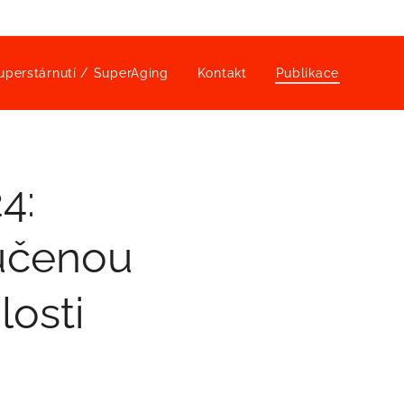
uperstárnutí / SuperAging
Kontakt
Publikace
4:
učenou
losti