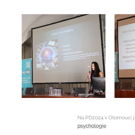
Na PD2024 v Olomouci js
psychologie