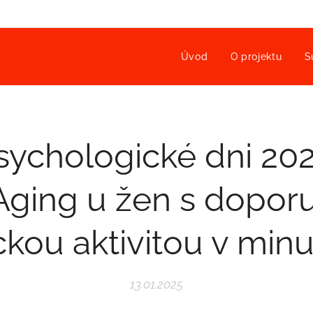
Úvod
O projektu
S
sychologické dni 202
Aging u žen s dopor
ckou aktivitou v minu
13.01.2025