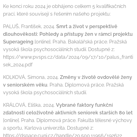
Ke konci roku 2024 je obhájeno celkem 5 kvalifikačních
prací, které souvisejí s řešením našeho projektu:
PALUŠ, František, 2024.
Smrt a život v perspektivě
dlouhověkosti: Pohledy a přístupy žen v rámci projektu
Superageing
[online]. Praha. Bakalářská práce. Pražská
vysoká škola psychosociálních studií. Dostupné z:
https://www.pvsps.cz/data/2024/09/17/10/palus_franti
sek_2024.pdf
KOLKOVÁ, Simona, 2024.
Změny v životě ovdovělé ženy
v seniorském věku
. Praha. Diplomová práce. Pražská
vysoká škola psychosociálních studií.
KRÁLOVÁ, Eliška, 2024.
Vybrané faktory funkční
zdatnosti celoživotně aktivních seniorek starších 80 let
[online]. Praha. Diplomová práce. Fakulta tělesné výchovy
a sportu, Karlova univerzita. Dostupné z:
https://dspace.cuni.cz/handle/20.500.11956/192622