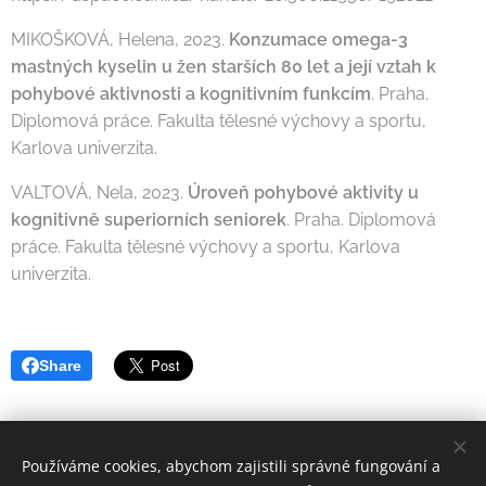
MIKOŠKOVÁ, Helena, 2023.
Konzumace omega-3
mastných kyselin u žen starších 80 let a její vztah k
pohybové aktivnosti a kognitivním funkcím
. Praha.
Diplomová práce. Fakulta tělesné výchovy a sportu,
Karlova univerzita.
VALTOVÁ, Nela, 2023.
Úroveň pohybové aktivity u
kognitivně superiorních seniorek
. Praha. Diplomová
práce. Fakulta tělesné výchovy a sportu, Karlova
univerzita.
Share
Používáme cookies, abychom zajistili správné fungování a