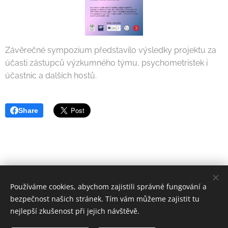
Závěrečné sympozium představilo výsledky projektu za
účasti zástupců výzkumného týmu, psychometristek i
účastnic a dalších hostů.
Share
Používáme cookies, abychom zajistili správné fungování a
bezpečnost našich stránek. Tím vám můžeme zajistit tu
nejlepší zkušenost při jejich návštěvě.
© 2022-2025 COSACTIW | Všechna práva vyhrazena.