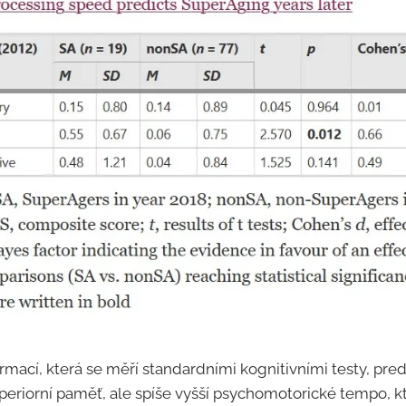
rmací, která se měří standardními kognitivními testy, pre
periorní paměť, ale spíše vyšší psychomotorické tempo, 