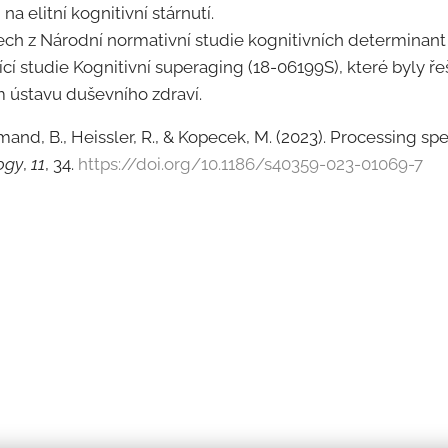
na elitní kognitivní stárnutí.
ech z Národní normativní studie kognitivních determinant
jící studie Kognitivní superaging (18-06199S), které byly 
 ústavu duševního zdraví.
hmand, B., Heissler, R., & Kopecek, M. (2023). Processing 
ogy
,
11
, 34.
https://doi.org/10.1186/s40359-023-01069-7