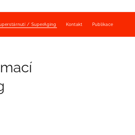
uperstárnutí / SuperAging
Kontakt
Publikace
rmací
g