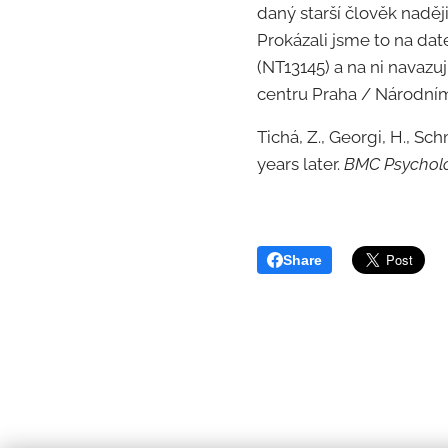
daný starší člověk naději 
Prokázali jsme to na dat
(NT13145) a na ni navazu
centru Praha / Národním
Tichá, Z., Georgi, H., Sc
years later.
BMC Psychol
Share