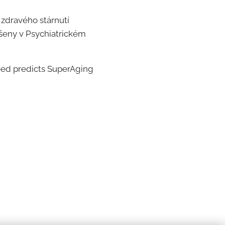
 zdravého stárnutí
řešeny v Psychiatrickém
speed predicts SuperAging