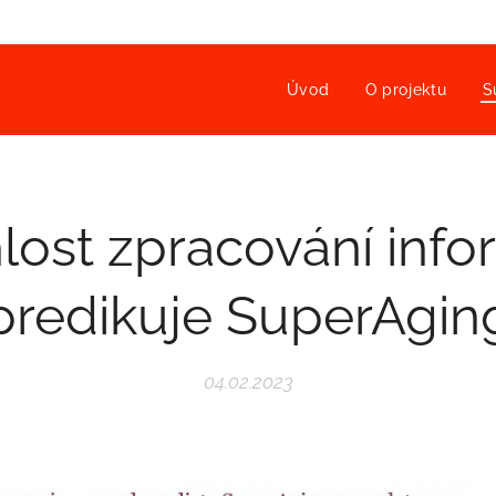
Úvod
O projektu
S
lost zpracování info
predikuje SuperAgin
04.02.2023