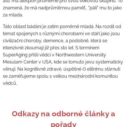
atd. má alespoň průměrné pro svou věkovou skupinu. To
znamená, že má nadprůměrnou paměť., "pálí" mu to jako
za mlada.
Tato oblast bádání je zatím poměrně mladá. Na rozdíl od
témat spojených s různými chorobami ve stáří jako jsou
civilizační choroby, demence, a podobně, která se
intenzivně zkoumají již přes sto let. S termínem
SuperAging přišli vědci v Northwestern University
Mesulam Center v USA, kde se tomuto jevu systematicky
věnují. Na kognitivně zdravé, úspěšné či elitnímu stárnutí
se zaměřujeme spolu s velkou mezinárodní komunitou
vědců.
Odkazy na odborné články a
pořady