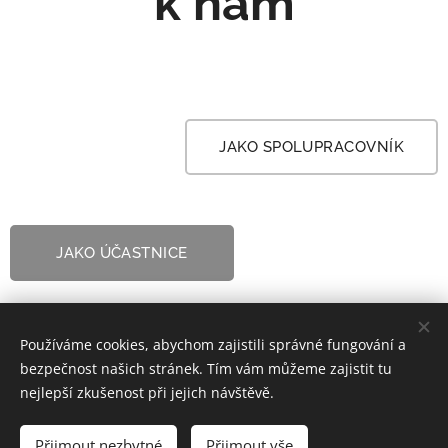
k nám
protektivním
faktorem by
mohla být
zachovaná
integrita oblasti...
JAKO SPOLUPRACOVNÍK
JAKO ÚČASTNICE
Používáme cookies, abychom zajistili správné fungování a
bezpečnost našich stránek. Tím vám můžeme zajistit tu
nejlepší zkušenost při jejich návštěvě.
© 2022-2025 COSACTIW | Všechna práva vyhrazena.
Přijmout nezbytné
Přijmout vše