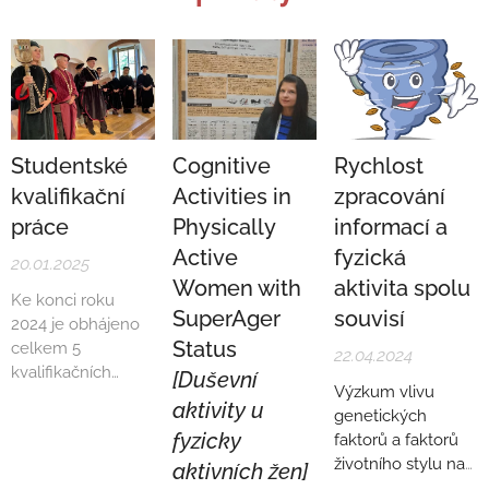
Studentské
Cognitive
Rychlost
kvalifikační
Activities in
zpracování
práce
Physically
informací a
Active
fyzická
20.01.2025
Women with
aktivita spolu
Ke konci roku
SuperAger
souvisí
2024 je obhájeno
Status
celkem 5
22.04.2024
kvalifikačních
[Duševní
Výzkum vlivu
prací, které
aktivity u
genetických
souvisejí s řešením
fyzicky
faktorů a faktorů
našeho projektu:
životního stylu na
aktivních žen]
rychlost