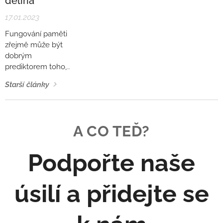
deliria
kognitivních
starých
determinant...
17.01.2023
neaktivních myší,
které dostaly
Fungování paměti
krevní plasmu od
zřejmě může být
starých aktivních
dobrým
myší, jež po dobu
prediktorem toho,
6 týdnů
zda se u starých
dobrovolně běhaly
Starší články
pacientů po
v...
operaci rozvine
delirium či nikoli,
nebo jaká bude
A CO TEĎ?
jeho závažnost.
SuperAging zřejmě
Podpořte naše
zvyšuje odolnost
proti deliriu. Autoři
studie Katsumi et
úsilí a přidejte se
al. (2022) pomocí
magnetické
rezonance zjistili,
že tím